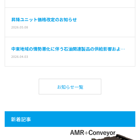
昇降ユニット価格改定のお知らせ
2026.05.08
中東地域の情勢悪化に伴う石油関連製品の供給影響および
納期遅延の可能性について
2026.04.03
お知らせ一覧
新着記事