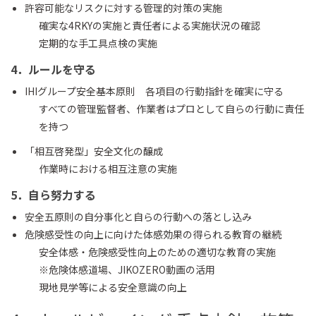
許容可能なリスクに対する管理的対策の実施
確実な4RKYの実施と責任者による実施状況の確認
定期的な手工具点検の実施
4．ルールを守る
IHIグループ安全基本原則 各項目の行動指針を確実に守る
すべての管理監督者、作業者はプロとして自らの行動に責任
を持つ
「相互啓発型」安全文化の醸成
作業時における相互注意の実施
5．自ら努力する
安全五原則の自分事化と自らの行動への落とし込み
危険感受性の向上に向けた体感効果の得られる教育の継続
安全体感・危険感受性向上のための適切な教育の実施
※危険体感道場、JIKOZERO動画の活用
現地見学等による安全意識の向上