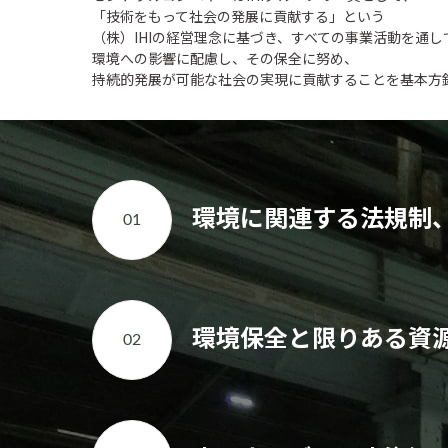
「技術をもって社会の発展に貢献する」という
（株）IHIの経営理念に基づき、すべての事業活動を通し
環境への影響に配慮し、その保全に努め、
持続的発展が可能な社会の実現に貢献することを基本方
環境に関連する法規制
01
環境保全と限りある資
02