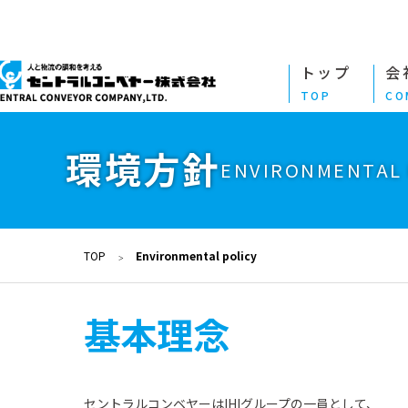
トップ
会
TOP
CO
環境方針
ENVIRONMENTAL 
TOP
Environmental policy
基本理念
セントラルコンベヤーはIHIグループの一員として、