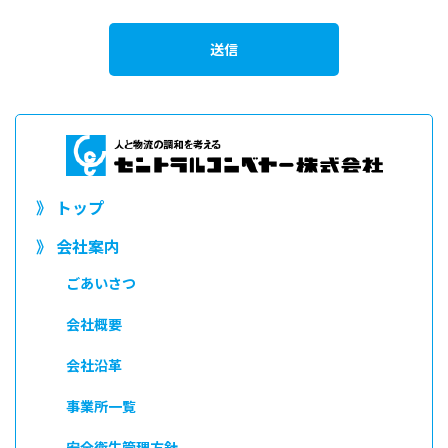
●事前にお客さまの了解を得た場合
●法的義務にもとづくなどの正当な理由がある場合
法令の遵守
当社は、個人情報の保護に関する法令その他の規範を遵守します。
以上
》 トップ
》 会社案内
ごあいさつ
会社概要
会社沿革
事業所一覧
安全衛生管理方針