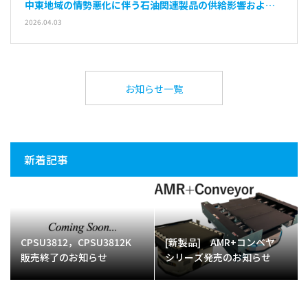
中東地域の情勢悪化に伴う石油関連製品の供給影響および
納期遅延の可能性について
2026.04.03
お知らせ一覧
新着記事
CPSU3812，CPSU3812K
[新製品] AMR+コンベヤ
販売終了のお知らせ
シリーズ発売のお知らせ