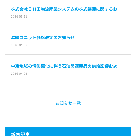
株式会社ＩＨＩ物流産業システムの株式譲渡に関するお知
らせ
2026.05.11
昇降ユニット価格改定のお知らせ
2026.05.08
中東地域の情勢悪化に伴う石油関連製品の供給影響および
納期遅延の可能性について
2026.04.03
お知らせ一覧
新着記事