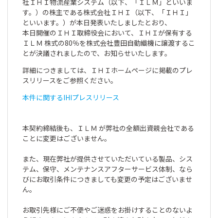
社ＩＨＩ物流産業システム（以下、「ＩＬＭ」といいま
す。）の株主である株式会社ＩＨＩ（以下、「ＩＨＩ」
といいます。）が本日発表いたしましたとおり、
本日開催のＩＨＩ取締役会において、ＩＨＩが保有する
ＩＬＭ 株式の80％を株式会社豊田自動織機に譲渡するこ
とが決議されましたので、お知らせいたします。
詳細につきましては、ＩＨＩホームページに掲載のプレ
スリリースをご参照ください。
本
件に関するIHIプレスリリース
本契約締結後も、ＩＬＭ が弊社の全額出資親会社である
ことに変更はございません。
また、現在弊社が提供させていただいている製品、シス
テム、保守、メンテナンスアフターサービス体制、なら
びにお取引条件につきましても変更の予定はございませ
ん。
お取引先様にご不便やご迷惑をお掛けすることのないよ