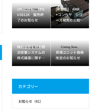
CPSU3812，CPS
[新製品] AMR
U3812K 販売終
+コンベヤ シリ
了のお知らせ
ーズ発売のお知ら
せ
株式会社ＩＨＩ物
流産業システムの
昇降ユニット価格
株式譲渡に関する
改定のお知らせ
お知らせ
カテゴリー
お知らせ
（41）