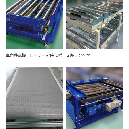
直角移載機 ローラー昇降仕様
２段コンベヤ