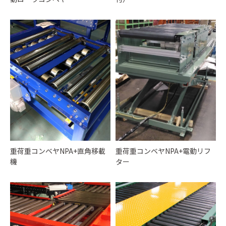
重荷重コンベヤNPA+直角移載
重荷重コンベヤNPA+電動リフ
機
ター