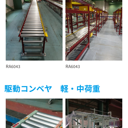
RA6043
RA6043
駆動コンベヤ 軽・中荷重