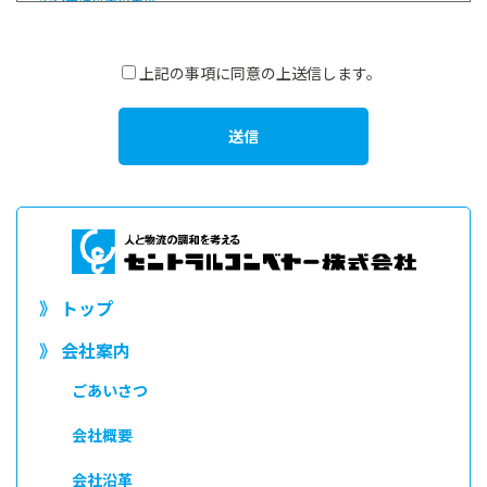
安全管理措置の実施
個人情報に対する不正なアクセスや、個人情報の消失・破壊・改ざ
ん・漏えいなどに対する合理的かつ適切な安全対策を施します。
上記の事項に同意の上送信します。
第三者提供の制限
以下に該当する場合を除き、第三者に対して個人情報を開示または提
供しません。
●事前にお客さまの了解を得た場合
●法的義務にもとづくなどの正当な理由がある場合
法令の遵守
当社は、個人情報の保護に関する法令その他の規範を遵守します。
》 トップ
以上
》 会社案内
ごあいさつ
会社概要
会社沿革