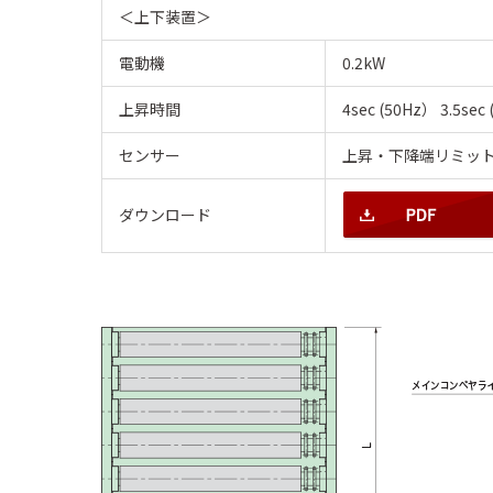
＜上下装置＞
電動機
0.2kW
上昇時間
4sec (50Hz） 3.5sec
センサー
上昇・下降端リミッ
ダウンロード