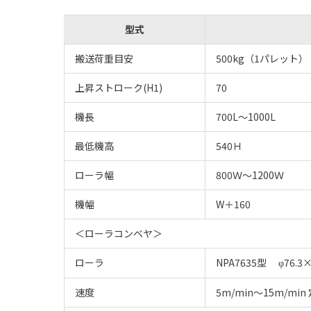
型式
搬送荷重目安
500kg（1パレット）
上昇ストローク(H1)
70
機長
700L〜1000L
最低機高
540Ｈ
ローラ幅
800Ｗ〜1200Ｗ
機幅
W＋160
＜ローラコンベヤ＞
ローラ
NPA7635型
76.
φ
速度
5m/min〜15m/min