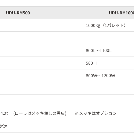
UDU-RM500
UDU-RM100
1000kg（1パレット）
800L〜1100L
580Ｈ
800Ｗ〜1200Ｗ
3×4.2t (ローラはメッキ無しの黒皮) ※メッキはオプション
 定速