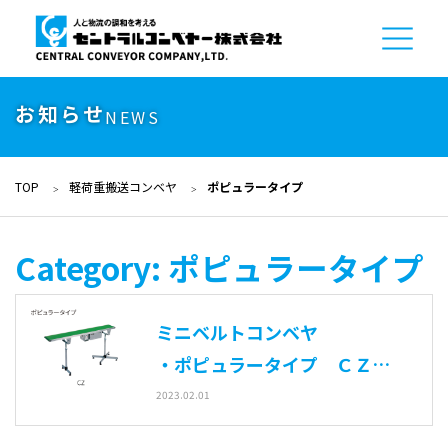
お知らせ
NEWS
TOP
軽荷重搬送コンベヤ
ポピュラータイプ
Category:
ポピュラータイプ
ミニベルトコンベヤ
・ポピュラータイプ ＣＺ型
・蛇行レス ＣＺＶ型
2023.02.01