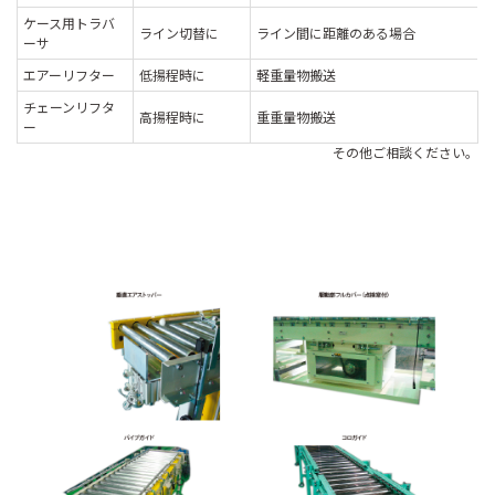
ケース用トラバ
ライン切替に
ライン間に距離のある場合
ーサ
エアーリフター
低揚程時に
軽重量物搬送
チェーンリフタ
高揚程時に
重重量物搬送
ー
その他ご相談ください。