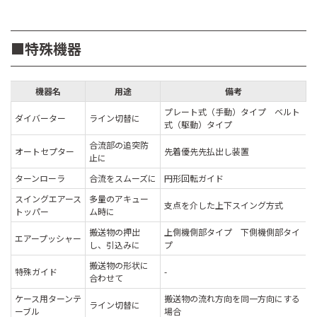
■特殊機器
機器名
用途
備考
プレート式（手動）タイプ ベルト
ダイバーター
ライン切替に
式（駆動）タイプ
合流部の追突防
オートセプター
先着優先先払出し装置
止に
ターンローラ
合流をスムーズに
円形回転ガイド
スイングエアース
多量のアキュー
支点を介した上下スイング方式
トッパー
ム時に
搬送物の押出
上側機側部タイプ 下側機側部タイ
エアープッシャー
し、引込みに
プ
搬送物の形状に
特殊ガイド
-
合わせて
ケース用ターンテ
搬送物の流れ方向を同一方向にする
ライン切替に
ーブル
場合