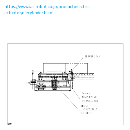
https://www.iai-robot.co.jp/product/electric-
actuator/elecylinder.html