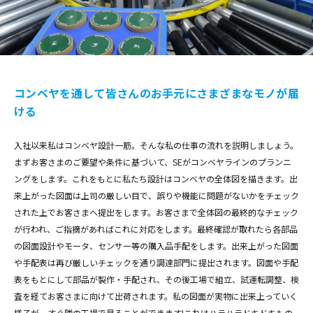
コンベヤを通して皆さんのお手元にさまざまなモノが届
ける
入社以来私はコンベヤ設計一筋。そんな私の仕事の流れを説明しましょう。
まずお客さまのご要望や条件に基づいて、SEがコンベヤラインのプランニ
ングをします。これをもとに私たち設計はコンベヤの全体図を描きます。出
来上がった図面は上司の厳しい目で、誤りや機能に問題がないかをチェック
された上でお客さまへ提出をします。お客さまで全体図の最終的なチェック
が行われ、ご指摘があればこれに対応をします。最終確認が取れたら各部品
の図面設計やモータ、センサー等の購入品手配をします。出来上がった図面
や手配表は再び厳しいチェックを通り調達部門に提出されます。図面や手配
表をもとにして部品が製作・手配され、その後工場で組立、試運転調整、検
査を経てお客さまに向けて出荷されます。私の図面が実物に出来上っていく
様子が、すぐ隣の工場で見ることができます!これはハラハラドキドキもの...