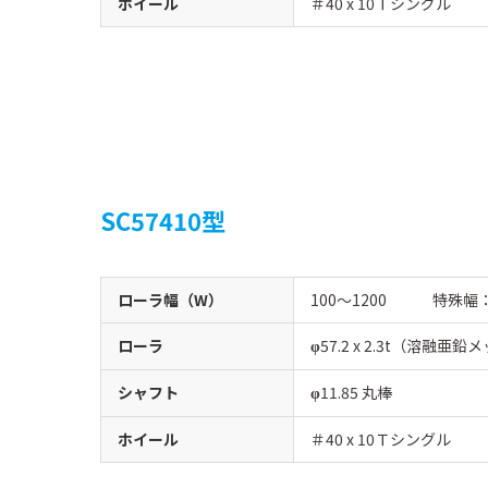
ホイール
＃40 x 10Ｔシングル
SC57410型
ローラ幅（W）
100〜1200 特殊幅
ローラ
57.2 x 2.3t（溶融亜鉛
φ
シャフト
11.85 丸棒
φ
ホイール
＃40 x 10Ｔシングル