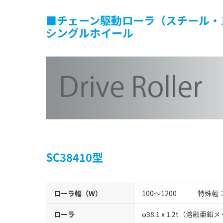
■チェーン駆動ローラ（スチール・
シングルホイール
SC38410型
ローラ幅（W）
100〜1200 特殊幅
ローラ
38.1 x 1.2t（溶融亜鉛
φ