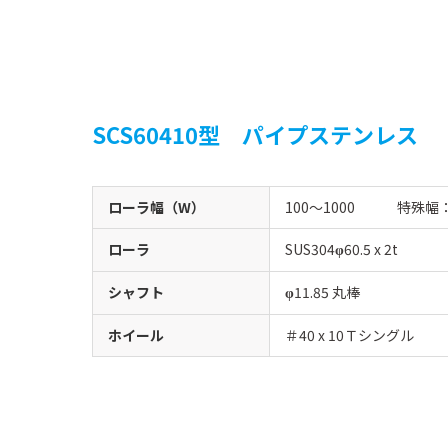
SCS60410型 パイプステンレス
ローラ幅（W）
100〜1000 特殊幅
ローラ
SUS304
60.5 x 2t
φ
シャフト
11.85 丸棒
φ
ホイール
＃40 x 10Ｔシングル