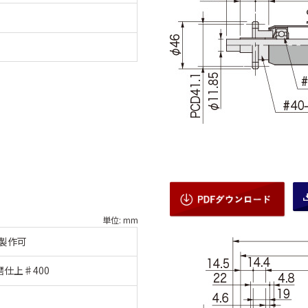
単位: mm
製作可
 研磨仕上♯400