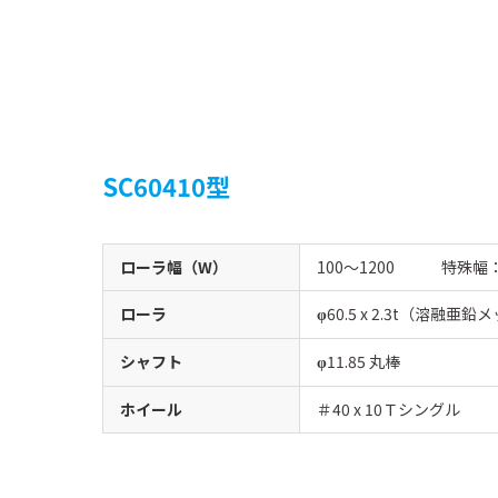
SC60410型
ローラ幅（W）
100〜1200 特殊幅
ローラ
60.5 x 2.3t（溶融亜鉛
φ
シャフト
11.85 丸棒
φ
ホイール
＃40 x 10Ｔシングル