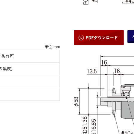
単位: mm
：製作可
無しの黒皮）