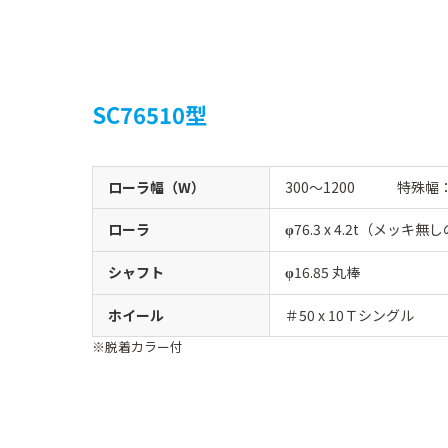
SC76510型
ローラ幅（W）
300〜1200 特殊幅
ローラ
76.3 x 4.2t（メッキ
φ
シャフト
16.85 丸棒
φ
ホイール
＃50 x 10Ｔシングル
脱着カラー付