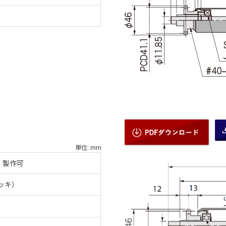
単位: mm
：製作可
メッキ）