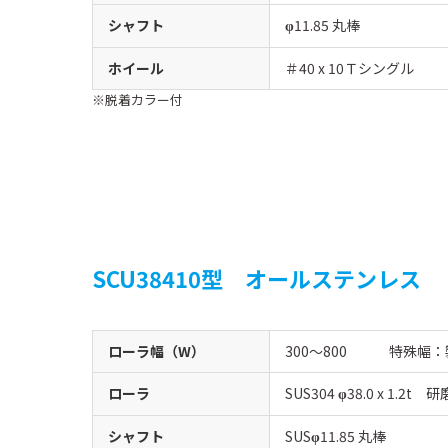
シャフト
11.85 丸棒
φ
ホイール
＃40 x 10Ｔシングル
脱着カラー付
SCU38410型 オールステンレス
ローラ幅（W）
300〜800 特殊幅：
ローラ
SUS304
38.0 x 1.2t
φ
シャフト
SUS
11.85 丸棒
φ