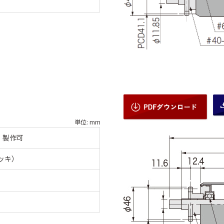
単位: mm
：製作可
メッキ）