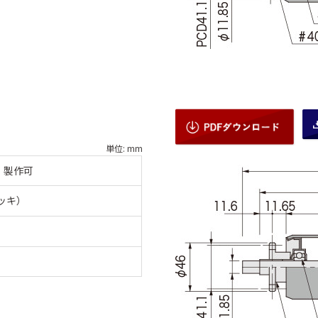
単位: mm
：製作可
メッキ）