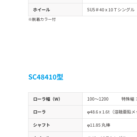
ホイール
SUS＃40 x 10Ｔシングル
脱着カラー付
SC48410型
ローラ幅（W）
100〜1200 特殊幅
ローラ
48.6 x 1.6t（溶融亜鉛
φ
シャフト
11.85 丸棒
φ