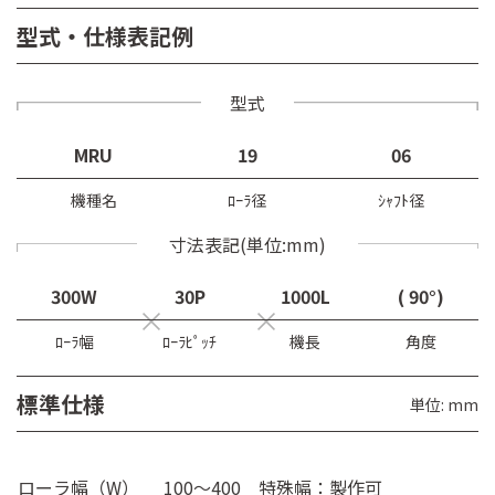
型式・仕様表記例
型式
MRU
19
06
機種名
ﾛｰﾗ径
ｼｬﾌﾄ径
寸法表記(単位:mm)
300W
30P
1000L
( 90°)
ﾛｰﾗ幅
ﾛｰﾗﾋﾟｯﾁ
機長
角度
標準仕様
単位: mm
ローラ幅（W）
100～400 特殊幅：製作可