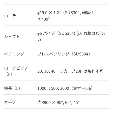
19.0 × 1.2t（SUS304, 研磨仕上
φ
ローラ
♯400）
6 パイプ（SUS304) (
6 丸棒はｵﾌﾟｼｮ
φ
φ
シャフト
ﾝ）
ベアリング
プレスベアリング（SUS304）
ローラピッチ
20, 30, 40 ※カーブ20P は製作不可
（P）
機長（L）
1000, 1500, 2000（実寸＝L-6）
カーブ
内R900 × 90°, 60°, 45°