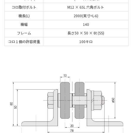
コロ取付ボルト
M12 × 65L 六角ボルト
機長(L)
2000(実寸=L-6)
機幅
140
フレーム
長さ50 × 50 × 6t (SS)
コロ１個の許容荷重
100キロ