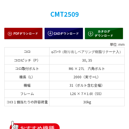
CMT2509
単位: mm
コロ
φ25×9（削り出しベアリング樹脂リテーナ入）
コロピッチ（P）
30, 35
コロ取付ボルト
M6 × 27L 六角ボルト
機長（L）
2000（実寸＝L）
機幅
31（ボルト含む全幅）
フレーム
L26 × 7×1.6t（SS）
コロ１個当たりの許容荷重
30kg