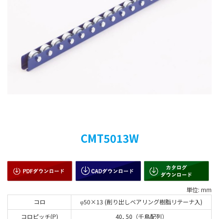
CMT5013W
単位: mm
コロ
50×13 (削り出しベアリング樹脂リテーナ入)
φ
コロピッチ(P)
40, 50（千鳥配列）