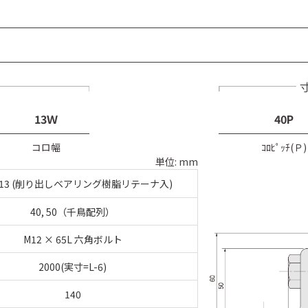
13Ｗ
40P
コロ幅
ｺﾛﾋﾟｯﾁ(Ｐ)
単位: mm
×13 (削り出しベアリング樹脂リテーナ入)
40, 50（千鳥配列）
M12 × 65L 六角ボルト
2000(実寸=L-6)
140