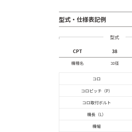
型式・仕様表記例
型式
CPT
38
機種名
ｺﾛ径
コロ
コロピッチ（P）
コロ取付ボルト
機長（L）
機幅