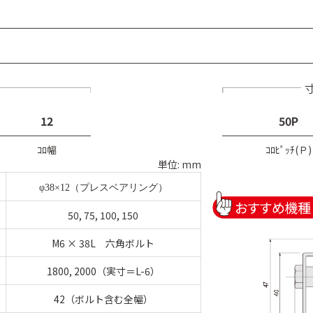
12
50P
ｺﾛ幅
ｺﾛﾋﾟｯﾁ(Ｐ)
単位: mm
φ38×12（プレスベアリング）
50, 75, 100, 150
M6 × 38L 六角ボルト
1800, 2000（実寸＝L-6）
42（ボルト含む全幅）