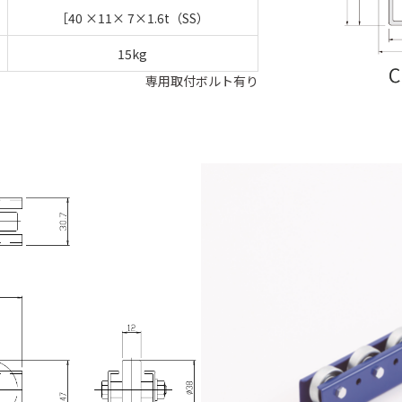
［40 ×11× 7×1.6t（SS）
15kg
専用取付ボルト有り