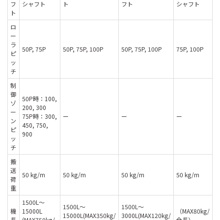
フ
シャフト
ト
フト
シャフト
ト
ロ
ー
ラ
50P, 75P
50P, 75P, 100P
50P, 75P, 100P
75P, 100P
ピ
ッ
チ
制
御
50P時：100,
ゾ
200, 300
ー
75P時：300,
ー
ー
ー
ン
450, 750,
ピ
900
ッ
チ
搬
送
50 kg/m
50 kg/m
50 kg/m
50 kg/m
荷
重
1500L〜
1500L〜
1500L〜
機
15000L
（MAX80kg/
15000L(MAX350kg/
3000L(MAX120kg/
長
(MAX750kg/
全長）