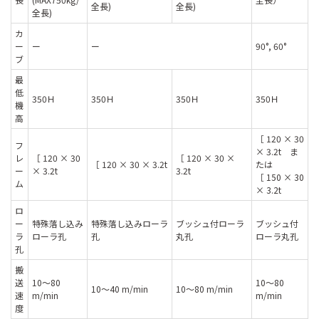
全長)
全長)
全長)
カ
ー
ー
ー
90°, 60°
ブ
最
低
350Ｈ
350Ｈ
350Ｈ
350Ｈ
機
高
［ 120 × 30
フ
× 3.2t ま
レ
［ 120 × 30
［ 120 × 30 ×
［ 120 × 30 × 3.2t
たは
ー
× 3.2t
3.2t
［ 150 × 30
ム
× 3.2t
ロ
ー
特殊落し込み
特殊落し込みローラ
ブッシュ付ローラ
ブッシュ付
ラ
ローラ孔
孔
丸孔
ローラ丸孔
孔
搬
送
10〜80
10〜80
10〜40 m/min
10〜80 m/min
速
m/min
m/min
度