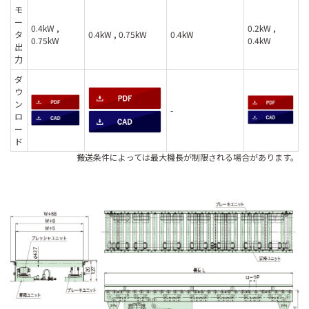
モ
ー
0.4kW ,
0.2kW ,
タ
0.4kW , 0.75kW
0.4kW
0.75kW
0.4kW
出
力
ダ
ウ
ン
-
ロ
ー
ド
搬送条件によっては最大機長が制限される場合があります。