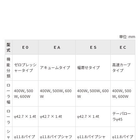
単位: mm
型
Ｅ０
ＥＡ
ＥＳ
ＥＣ
式
機
能
ゼロプレッシ
高速カーブ
アキュームタイプ
幅寄せタイプ
分
ャータイプ
タイプ
類
ロ
ー
400Ｗ, 500
400Ｗ, 500Ｗ, 600
400Ｗ, 500Ｗ, 600
400Ｗ, 500
ラ
Ｗ, 600Ｗ
Ｗ
Ｗ
Ｗ, 600Ｗ
幅
ロ
テーパロー
42.7 × 1.4t
42.7 × 1.4t
42.7 × 1.4t
ー
φ
φ
φ
ラ
45
φ
ラ
シ
11.8パイプ
11.8パイプシャフ
11.8パイプシャ
11.8パイプ
ャ
φ
φ
φ
φ