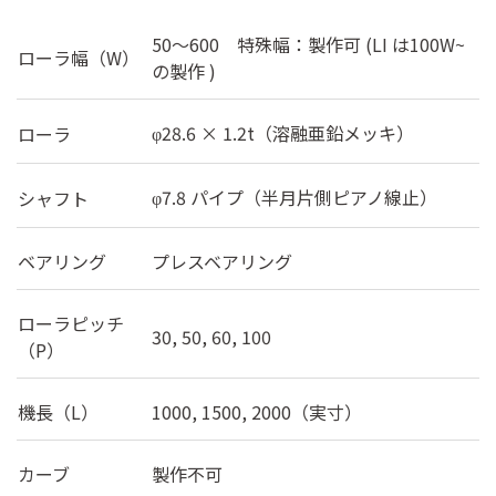
50～600 特殊幅：製作可 (LI は100W~
ローラ幅（W）
の製作 )
28.6 × 1.2t（溶融亜鉛メッキ）
ローラ
φ
7.8 パイプ（半月片側ピアノ線止）
シャフト
φ
ベアリング
プレスベアリング
ローラピッチ
30, 50, 60, 100
（P）
機長（L）
1000, 1500, 2000（実寸）
カーブ
製作不可