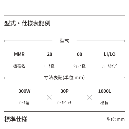
型式・仕様表記例
型式
MMR
28
08
LI/LO
機種名
ﾛｰﾗ径
ｼｬﾌﾄ径
ﾌﾚｰﾑﾀｲﾌﾟ
寸法表記(単位:mm)
300W
30P
1000L
ﾛｰﾗ幅
ﾛｰﾗﾋﾟｯﾁ
機長
標準仕様
単位: mm