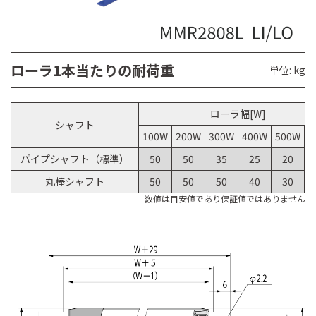
ローラ1本当たりの耐荷重
単位: kg
ローラ幅[W]
シャフト
100W
200W
300W
400W
500W
6
パイプシャフト（標準）
50
50
35
25
20
丸棒シャフト
50
50
50
40
30
数値は目安値であり保証値ではありません