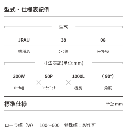
型式・仕様表記例
型式
JRAU
38
08
機種名
ﾛｰﾗ径
ｼｬﾌﾄ径
寸法表記(単位:mm)
300W
50P
1000L
（ 90°）
ﾛｰﾗ幅
ﾛｰﾗﾋﾟｯﾁ
機長
角度
標準仕様
単位: mm
ローラ幅（W）
100～600 特殊幅：製作可