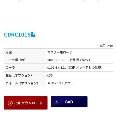
CDRC101S型
単位: mm
用途
マスター用ローラ
ローラ幅（W）
500～2000 特殊幅：製作可
ローラ
101.6 x 4.2t（SGP メッキ無しの黒皮）
φ
軸受（オプション）
35
φ
ホイール（オプション）
＃50 x 13Ｔダブル