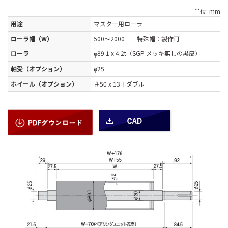
単位: mm
用途
マスター用ローラ
ローラ幅（W）
500～2000 特殊幅：製作可
ローラ
89.1 x 4.2t（SGP メッキ無しの黒皮）
φ
軸受（オプション）
25
φ
ホイール（オプション）
＃50 x 13Ｔダブル