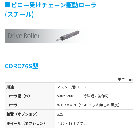
■ピロー受けチェーン駆動ローラ
(スチール)
CDRC76S型
単位: mm
用途
マスター用ローラ
ローラ幅（W）
500～2000 特殊幅：製作可
ローラ
76.3 x 4.2t（SGP メッキ無しの黒皮）
φ
軸受（オプション）
25
φ
ホイール（オプション）
＃50 x 13Ｔダブル